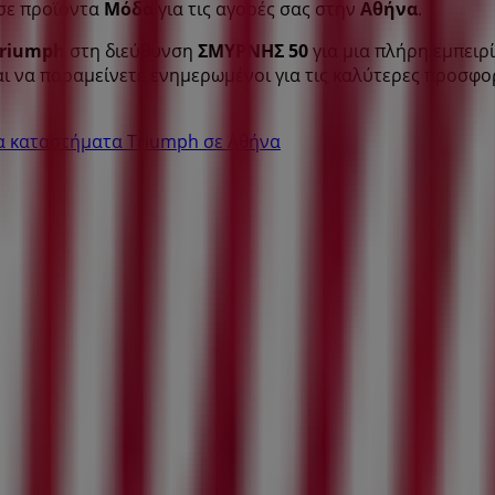
 σε προϊόντα
Μόδα
για τις αγορές σας στην
Αθήνα
.
riumph
στη διεύθυνση
ΣΜΥΡΝΗΣ 50
για μια πλήρη εμπειρ
ι να παραμείνετε ενημερωμένοι για τις καλύτερες προσφο
λα καταστήματα Triumph σε Αθήνα