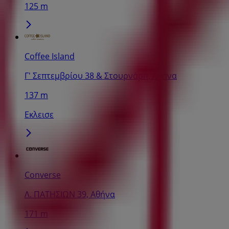
125 m
Coffee Island
Γ' Σεπτεμβρίου 38 & Στουρνάρη, Αθήνα
137 m
Εκλεισε
Converse
Λ. ΠΑΤΗΣΙΩΝ 39, Αθήνα
171 m