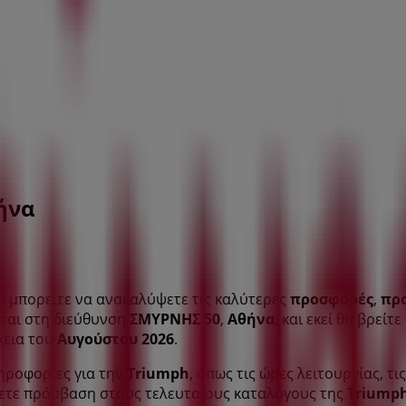
ήνα
υ μπορείτε να ανακαλύψετε τις καλύτερες
προσφορές
,
πρ
εται στη διεύθυνση
ΣΜΥΡΝΗΣ 50
,
Αθήνα
, και εκεί θα βρεί
κεια του
Αυγούστου 2026
.
ηροφορίες για την
Triumph
, όπως τις ώρες λειτουργίας, τ
έχετε πρόσβαση στους τελευταίους καταλόγους της
Triump