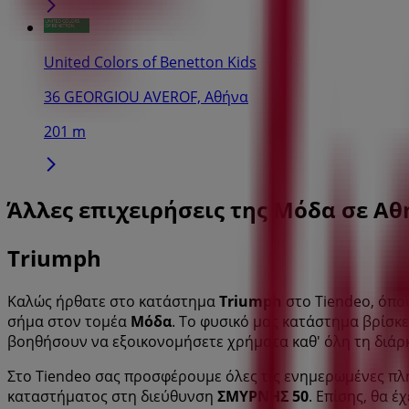
United Colors of Benetton Kids
36 GEORGIOU AVEROF, Αθήνα
201 m
Άλλες επιχειρήσεις της Μόδα σε Αθ
Triumph
Καλώς ήρθατε στο κατάστημα
Triumph
στο Tiendeo, όπο
σήμα στον τομέα
Μόδα
. Το φυσικό μας κατάστημα βρίσκ
βοηθήσουν να εξοικονομήσετε χρήματα καθ' όλη τη διάρ
Στο Tiendeo σας προσφέρουμε όλες τις ενημερωμένες πλ
καταστήματος στη διεύθυνση
ΣΜΥΡΝΗΣ 50
. Επίσης, θα 