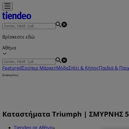
Βρίσκεστε εδώ:
Αθήνα
Featured
Σούπερ Μάρκετ
Μόδα
Σπίτι & Κήπος
Παιδιά & Παιχ
Διαφημίσεις
Καταστήματα Triumph | ΣΜΥΡΝΗΣ 50
Tiendeo σε Αθήνα
»