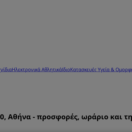
νίδια
Ηλεκτρονικά
Αθλητικά
ΙδιοΚατασκευές
Υγεία & Ομορφ
, Αθήνα - προσφορές, ωράριο και 