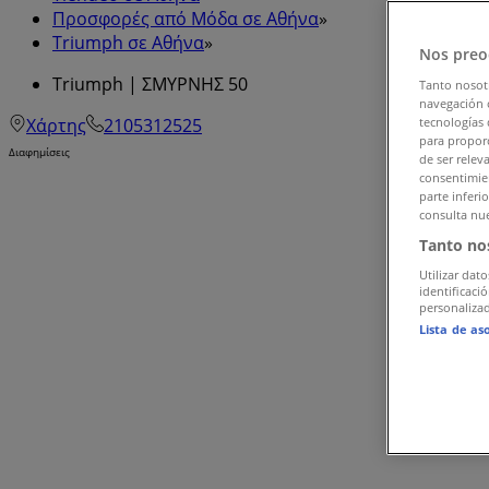
Προσφορές από Μόδα σε Αθήνα
»
Triumph σε Αθήνα
»
Nos preo
Triumph | ΣΜΥΡΝΗΣ 50
Tanto nosot
navegación o
Χάρτης
2105312525
tecnologías 
para proporc
Διαφημίσεις
de ser relev
consentimien
parte inferi
consulta nue
Tanto no
Utilizar dato
identificaci
personalizad
Lista de as