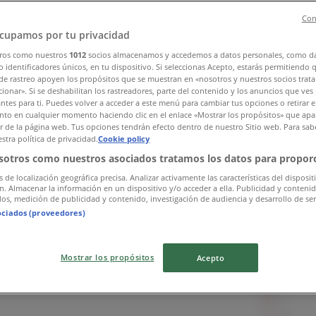
Con
cupamos por tu privacidad
ros como nuestros
1012
socios almacenamos y accedemos a datos personales, como d
 identificadores únicos, en tu dispositivo. Si seleccionas Acepto, estarás permitiendo 
de rastreo apoyen los propósitos que se muestran en «nosotros y nuestros socios trat
ionar». Si se deshabilitan los rastreadores, parte del contenido y los anuncios que ves
antes para ti. Puedes volver a acceder a este menú para cambiar tus opciones o retirar e
to en cualquier momento haciendo clic en el enlace «Mostrar los propósitos» que apar
or de la página web. Tus opciones tendrán efecto dentro de nuestro Sitio web. Para sab
stra política de privacidad.
Cookie policy
sotros como nuestros asociados tratamos los datos para proporc
s de localización geográfica precisa. Analizar activamente las características del disposit
ón. Almacenar la información en un dispositivo y/o acceder a ella. Publicidad y conteni
os, medición de publicidad y contenido, investigación de audiencia y desarrollo de ser
ociados (proveedores)
Mostrar los propósitos
Acepto