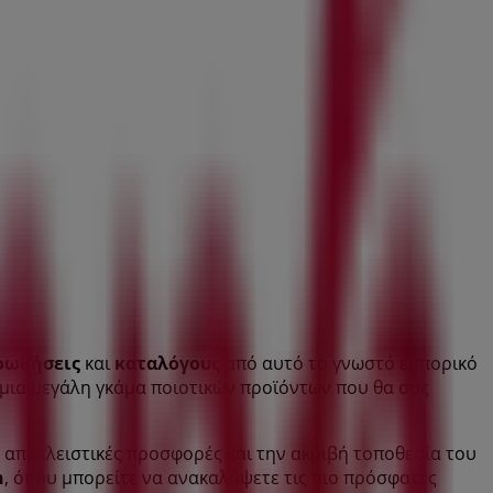
οωθήσεις
και
καταλόγους
από αυτό το γνωστό εμπορικό
τε μια μεγάλη γκάμα ποιοτικών προϊόντων που θα σας
ις αποκλειστικές προσφορές και την ακριβή τοποθεσία του
h
, όπου μπορείτε να ανακαλύψετε τις πιο πρόσφατες