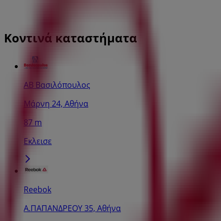
Κοντινά καταστήματα
ΑΒ Βασιλόπουλος
Μάρνη 24, Αθήνα
87 m
Εκλεισε
Reebok
Α.ΠΑΠΑΝΔΡΕΟΥ 35, Αθήνα