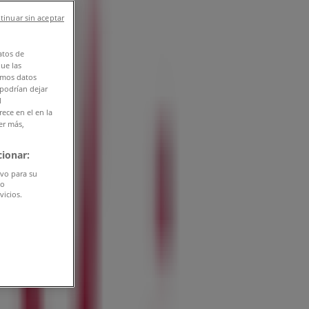
tinuar sin aceptar
atos de
que las
amos datos
 podrían dejar
l
ece en el en la
er más,
ionar:
ivo para su
do
vicios.