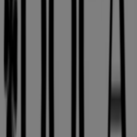
36 GEORGIOU AVEROF, Αθήνα
201 m
Άλλες επιχειρήσεις της Μόδα σε
Αθήνα
Doca
Περισσότερες πληροφορίες σχετικά με Doca
Δείτε άλλα
καταστήματα Doca σε Αθήνα
Διαφημίσεις