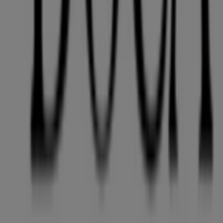
Η Tiendeo είναι μέρος της Shopfully, της τεχνολογικής
εταιρείας που επαναπροσδιορίζει τις τοπικές αγορές
παγκοσμίως.
Tiendeo
Τι ακριβώς κάνουμε
Επιχειρηματικές λύσεις
Νέα και μέσα ενημέρωσης
Εργαστείτε μαζί μας
Kontakt aufnehmen