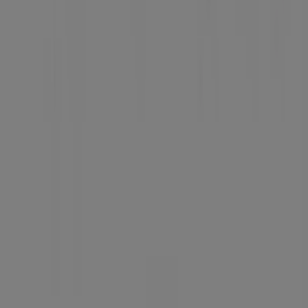
Αίτημα μάρκετινγκ και επιχειρηματικό αίτημα
Το κατάστημα εντοπίστηκε λανθασμένα στον
χάρτη
Εβδομαδιαία σχόλια διαφημίσεων
Τεχνικά προβλήματα και γενική ανατροφοδότηση
Ευρετήριο
εμπορικά σήματα
Τοπικές μάρκες
Εταιρίες
Κοντινά καταστήματα
Προϊόντα
Τοπικά προϊόντα
Πόλεις
Κατέβασε την εφαρμογή Tiendeo