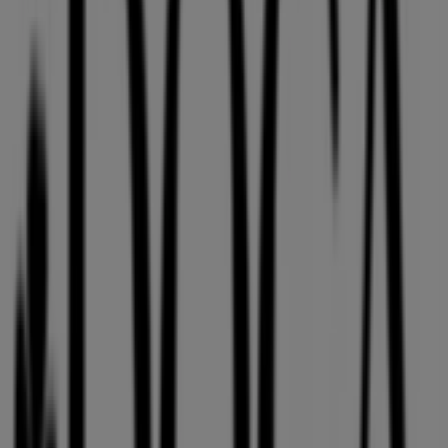
Coffee Island
Γ' Σεπτεμβρίου 38 & Στουρνάρη, Αθήνα
137 m
Ανοιξε
Converse
Λ. ΠΑΤΗΣΙΩΝ 39, Αθήνα
171 m
United Colors of Benetton Kids