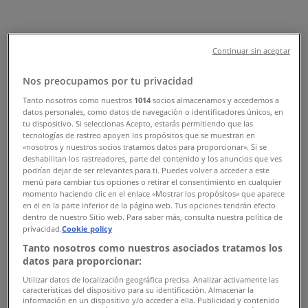
Χάρτης
2108945051
Χάρτης
2108945051
Continuar sin aceptar
Πρόκειται να δημοσιεύσουμε προσφορές από Doca
Nos preocupamos por tu privacidad
Διαφημίσεις
Tanto nosotros como nuestros
1014
socios almacenamos y accedemos a
datos personales, como datos de navegación o identificadores únicos, en
tu dispositivo. Si seleccionas Acepto, estarás permitiendo que las
tecnologías de rastreo apoyen los propósitos que se muestran en
«nosotros y nuestros socios tratamos datos para proporcionar». Si se
deshabilitan los rastreadores, parte del contenido y los anuncios que ves
podrían dejar de ser relevantes para ti. Puedes volver a acceder a este
menú para cambiar tus opciones o retirar el consentimiento en cualquier
momento haciendo clic en el enlace «Mostrar los propósitos» que aparece
en el en la parte inferior de la página web. Tus opciones tendrán efecto
dentro de nuestro Sitio web. Para saber más, consulta nuestra política de
privacidad.
Cookie policy
Tanto nosotros como nuestros asociados tratamos los
datos para proporcionar:
Utilizar datos de localización geográfica precisa. Analizar activamente las
características del dispositivo para su identificación. Almacenar la
Κοντινά καταστήματα
información en un dispositivo y/o acceder a ella. Publicidad y contenido