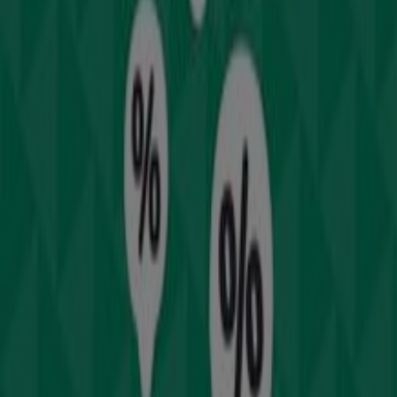
Γρήγορη ματιά στις Mothercare
προσφορές στην Καλλιθέα
Κατηγορία:
Παιδιά & Παιχνίδια
Κατάλογοι και προσφορές από
Mothercare σε Καλλιθέα
Η Mothercare βρίσκεται δίπλα στις μέλλουσες μητέρες,
τα μωρά και τα παιδιά (έως 8 ετών) μέσα από τα
προϊόντα ένδυσης και υπόδησης, εγκυμοσύνης, τα
έπιπλα και τα αξεσουάρ που χρειάζονται και
διευκολύνουν την καθημερινότητα των νέων γονέων και
των παιδιών τους.
Περισσότερες πληροφορίες σχετικά με Mothercare
Διαφημίσεις