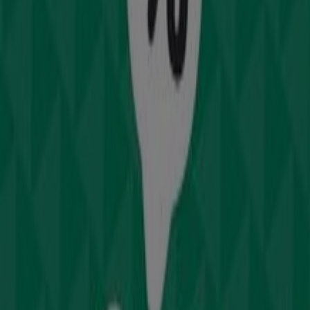
Mothercare σε Καλλιθέα — Καταστήματα, τηλέφωνα και
ώρες λειτουργίας
Άλλους καταλόγους των Παιδιά &
Παιχνίδια σε Καλλιθέα
Early learning centre
Προσφορές Early learning centre
Άλλες επιχειρήσεις της Παιδιά &
Παιχνίδια σε Καλλιθέα