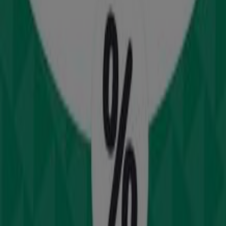
Ομήρου 10, Ψυχικό
4.0 km
Mothercare
Βουκουρεστίου 23, Αθήνα
4.2 km
Mothercare
Ηρώων Πολυτεχνείου 50, Πειραιάς
4.9 km