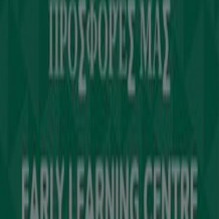
Εργαστείτε μαζί μας
Kontakt aufnehmen
Αίτημα μάρκετινγκ και επιχειρηματικό αίτημα
Το κατάστημα εντοπίστηκε λανθασμένα στον
χάρτη
Εβδομαδιαία σχόλια διαφημίσεων
Τεχνικά προβλήματα και γενική ανατροφοδότηση
Ευρετήριο
εμπορικά σήματα
Τοπικές μάρκες
Εταιρίες
Κοντινά καταστήματα
Προϊόντα