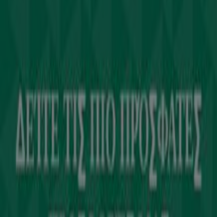
Η Tiendeo είναι μέρος της Shopfully, της τεχνολογικής
εταιρείας που επαναπροσδιορίζει τις τοπικές αγορές
παγκοσμίως.
Tiendeo
Τι ακριβώς κάνουμε
Επιχειρηματικές λύσεις
Νέα και μέσα ενημέρωσης