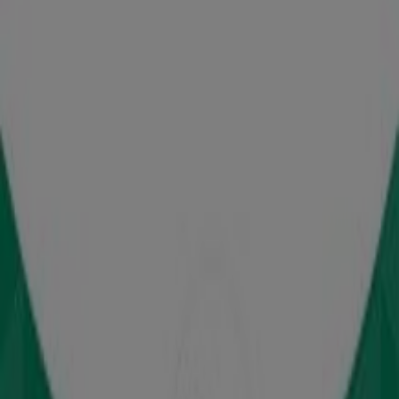
Mothercare
25ης Μαρτίου & Κων. Παλαιολόγου 3, Νέα Σμύρνη
1.4 km
Mothercare
Ερµού 44, Αθήνα
3.5 km
Mothercare