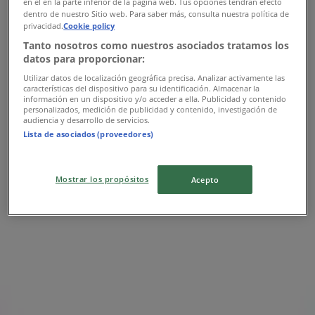
en el en la parte inferior de la página web. Tus opciones tendrán efecto
dentro de nuestro Sitio web. Para saber más, consulta nuestra política de
privacidad.
Cookie policy
Tanto nosotros como nuestros asociados tratamos los
datos para proporcionar:
Utilizar datos de localización geográfica precisa. Analizar activamente las
características del dispositivo para su identificación. Almacenar la
información en un dispositivo y/o acceder a ella. Publicidad y contenido
personalizados, medición de publicidad y contenido, investigación de
audiencia y desarrollo de servicios.
Lista de asociados (proveedores)
{"numCatalogs":0}
Προγράμματα και διευθύνσεις
Mostrar los propósitos
Acepto
Mothercare
Mothercare
Τεώ & Σακελλαρίου, Μοσχάτο
666 m