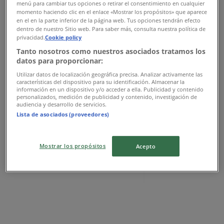
menú para cambiar tus opciones o retirar el consentimiento en cualquier
momento haciendo clic en el enlace «Mostrar los propósitos» que aparece
en el en la parte inferior de la página web. Tus opciones tendrán efecto
dentro de nuestro Sitio web. Para saber más, consulta nuestra política de
privacidad.
Cookie policy
Tanto nosotros como nuestros asociados tratamos los
datos para proporcionar:
Utilizar datos de localización geográfica precisa. Analizar activamente las
características del dispositivo para su identificación. Almacenar la
información en un dispositivo y/o acceder a ella. Publicidad y contenido
personalizados, medición de publicidad y contenido, investigación de
{"numCatalogs":0}
audiencia y desarrollo de servicios.
Lista de asociados (proveedores)
Προγράμματα και διευθύνσεις
Swatch
Mostrar los propósitos
Acepto
Swatch
15, Avanton Str, Χαλκίδα