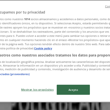
Con
cupamos por tu privacidad
ros como nuestros
1014
socios almacenamos y accedemos a datos personales, como d
 identificadores únicos, en tu dispositivo. Si seleccionas Acepto, estarás permitiendo 
de rastreo apoyen los propósitos que se muestran en «nosotros y nuestros socios trat
ionar». Si se deshabilitan los rastreadores, parte del contenido y los anuncios que ves
antes para ti. Puedes volver a acceder a este menú para cambiar tus opciones o retirar e
 προσφορές στην Πυλαία
to en cualquier momento haciendo clic en el enlace «Mostrar los propósitos» que apar
or de la página web. Tus opciones tendrán efecto dentro de nuestro Sitio web. Para sab
stra política de privacidad.
Cookie policy
sotros como nuestros asociados tratamos los datos para proporc
s de localización geográfica precisa. Analizar activamente las características del disposit
ón. Almacenar la información en un dispositivo y/o acceder a ella. Publicidad y conteni
os, medición de publicidad y contenido, investigación de audiencia y desarrollo de ser
ociados (proveedores)
Mostrar los propósitos
Acepto