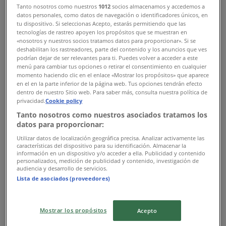
Tanto nosotros como nuestros
1012
socios almacenamos y accedemos a
datos personales, como datos de navegación o identificadores únicos, en
tu dispositivo. Si seleccionas Acepto, estarás permitiendo que las
tecnologías de rastreo apoyen los propósitos que se muestran en
«nosotros y nuestros socios tratamos datos para proporcionar». Si se
deshabilitan los rastreadores, parte del contenido y los anuncios que ves
podrían dejar de ser relevantes para ti. Puedes volver a acceder a este
menú para cambiar tus opciones o retirar el consentimiento en cualquier
momento haciendo clic en el enlace «Mostrar los propósitos» que aparece
en el en la parte inferior de la página web. Tus opciones tendrán efecto
dentro de nuestro Sitio web. Para saber más, consulta nuestra política de
privacidad.
Cookie policy
{"numCatalogs":0}
Tanto nosotros como nuestros asociados tratamos los
Προγράμματα και διευθύνσεις
datos para proporcionar:
Utilizar datos de localización geográfica precisa. Analizar activamente las
Bozikis
características del dispositivo para su identificación. Almacenar la
información en un dispositivo y/o acceder a ella. Publicidad y contenido
personalizados, medición de publicidad y contenido, investigación de
audiencia y desarrollo de servicios.
Lista de asociados (proveedores)
Bozikis
ΣΑΡΑΝΤΑΠΟΡΟΥ 35, Περιστέρι
Mostrar los propósitos
Acepto