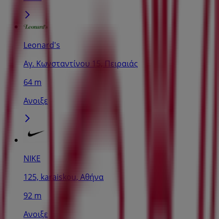
Leonard's
Αγ. Κωνσταντίνου 15, Πειραιάς
64 m
Ανοιξε
NIKE
125, karaiskou, Αθήνα
92 m
Ανοιξε