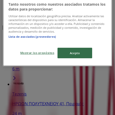
Tanto nosotros como nuestros asociados tratamos los
datos para proporcionar:
Utilizar datos de localización geográfica precisa. Analizar activamente las
características del dispositivo para su identificación. Almacenar la
información en un dispositivo y/o acceder a ella. Publicidad y contenido
Κοντινά καταστήματα
personalizados, medición de publicidad y contenido, investigación de
audiencia y desarrollo de servicios.
Lista de asociados (proveedores)
Cosmote
Mostrar los propósitos
Acepto
ΒΑΣ.ΓΕΩΡΓΙΟΥ Α28, Πειραιάς
6 m
Tezenis
ΗΡΩΩΝ ΠΟΛΥΤΕΧΝΕΙΟΥ 41, Πειραιάς
24 m