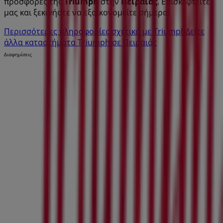
προσφορές της
Triumph
στην
Πειραιάς
. Επισκεφτείτε
μας και ξεκινήστε να εξοικονομείτε σήμερα!
Περισσότερες πληροφορίες σχετικά με Triumph
Δείτε
άλλα καταστήματα Triumph σε Πειραιάς
Διαφημίσεις