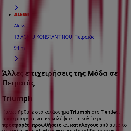
Alessi
13 AGIOU KONSTANTINOU, Πειραιάς
94 m
Άλλες επιχειρήσεις της Μόδα σε
Πειραιάς
Triumph
Καλώς ήρθατε στο κατάστημα
Triumph
στο Tiendeo,
όπου μπορείτε να ανακαλύψετε τις καλύτερες
προσφορές
,
προωθήσεις
και
καταλόγους
από αυτό το