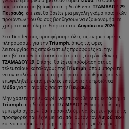
γνωστό εμπορικό σήμα στον τομέα
Μόδα
. Το φυσικό
μας κατάστημα βρίσκεται στη διεύθυνση
ΤΣΑΜΑΔΟΥ 29
,
Πειραιάς
, και εκεί θα βρείτε μια μεγάλη γκάμα ποιοτικών
προϊόντων που θα σας βοηθήσουν να εξοικονομήσετε
χρήματα καθ' όλη τη διάρκεια του
Αυγούστου 2026
.
Στο Tiendeo σας προσφέρουμε όλες τις ενημερωμένες
πληροφορίες για την
Triumph
, όπως τις ώρες
λειτουργίας, τις αποκλειστικές προσφορές και την
ακριβή τοποθεσία του καταστήματος στη διεύθυνση
ΤΣΑΜΑΔΟΥ 29
. Επίσης, θα έχετε πρόσβαση στους
τελευταίους καταλόγους της
Triumph
, όπου μπορείτε
να ανακαλύψετε τις πιο πρόσφατες προωθήσεις και να
επωφεληθείτε από μεγάλες εκπτώσεις σε προϊόντα
Μόδα
για τις αγορές σας στην
Πειραιάς
.
Μην χάσετε την ευκαιρία να επισκεφθείτε το κατάστημα
Triumph
στη διεύθυνση
ΤΣΑΜΑΔΟΥ 29
για μια πλήρη
εμπειρία αγορών. Σας προσκαλούμε να εξερευνήσετε τις
προσφορές που έχουμε για εσάς αυτόν τον
Αυγούστου
και να παραμείνετε ενημερωμένοι για τις καλύτερες