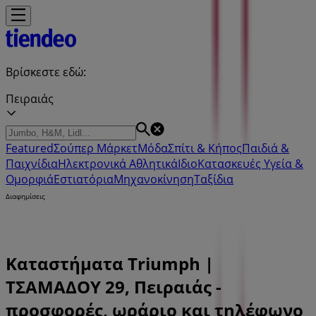
Βρίσκεστε εδώ:
Πειραιάς
Featured
Σούπερ Μάρκετ
Μόδα
Σπίτι & Κήπος
Παιδιά &
Παιχνίδια
Ηλεκτρονικά
Αθλητικά
ΙδιοΚατασκευές
Υγεία &
Ομορφιά
Εστιατόρια
Μηχανοκίνηση
Ταξίδια
Διαφημίσεις
Καταστήματα Triumph |
ΤΣΑΜΑΔΟΥ 29, Πειραιάς -
προσφορές, ωράριο και τηλέφωνο