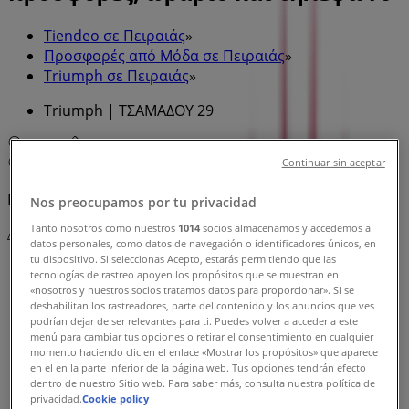
Tiendeo σε Πειραιάς
»
Προσφορές από Μόδα σε Πειραιάς
»
Triumph σε Πειραιάς
»
Triumph | ΤΣΑΜΑΔΟΥ 29
Χάρτης
2104176014
Χάρτης
2104176014
Continuar sin aceptar
Πρόκειται να δημοσιεύσουμε προσφορές από Triumph
Nos preocupamos por tu privacidad
Tanto nosotros como nuestros
1014
socios almacenamos y accedemos a
Διαφημίσεις
datos personales, como datos de navegación o identificadores únicos, en
tu dispositivo. Si seleccionas Acepto, estarás permitiendo que las
tecnologías de rastreo apoyen los propósitos que se muestran en
«nosotros y nuestros socios tratamos datos para proporcionar». Si se
deshabilitan los rastreadores, parte del contenido y los anuncios que ves
podrían dejar de ser relevantes para ti. Puedes volver a acceder a este
menú para cambiar tus opciones o retirar el consentimiento en cualquier
momento haciendo clic en el enlace «Mostrar los propósitos» que aparece
en el en la parte inferior de la página web. Tus opciones tendrán efecto
dentro de nuestro Sitio web. Para saber más, consulta nuestra política de
privacidad.
Cookie policy