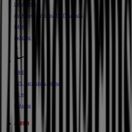
Leonard's
Αγ. Κωνσταντίνου 15, Πειραιάς
64 m
Εκλεισε
NIKE
125, karaiskou, Αθήνα
92 m
Εκλεισε