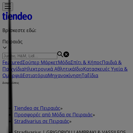
Βρίσκεστε εδώ:
Πειραιάς
Featured
Σούπερ Μάρκετ
Μόδα
Σπίτι & Κήπος
Παιδιά &
Παιχνίδια
Ηλεκτρονικά
Αθλητικά
ΙδιοΚατασκευές
Υγεία &
Ομορφιά
Εστιατόρια
Μηχανοκίνηση
Ταξίδια
Διαφημίσεις
Tiendeo σε Πειραιάς
»
Προσφορές από Μόδα σε Πειραιάς
»
Stradivarius σε Πειραιάς
»
Stradivarius | GRIGORIOU LAMBRAKI & VASSILEOS