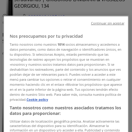
GEORGIOU, 134
Χάρτης
00302104125412
Χάρτης
00302104125412
Continuar sin aceptar
Πρόκειται να δημοσιεύσουμε προσφορές από
Nos preocupamos por tu privacidad
Stradivarius
Tanto nosotros como nuestros
1014
socios almacenamos y accedemos a
datos personales, como datos de navegación o identificadores únicos, en
Διαφημίσεις
tu dispositivo. Si seleccionas Acepto, estarás permitiendo que las
tecnologías de rastreo apoyen los propósitos que se muestran en
«nosotros y nuestros socios tratamos datos para proporcionar». Si se
deshabilitan los rastreadores, parte del contenido y los anuncios que ves
podrían dejar de ser relevantes para ti. Puedes volver a acceder a este
menú para cambiar tus opciones o retirar el consentimiento en cualquier
momento haciendo clic en el enlace «Mostrar los propósitos» que aparece
en el en la parte inferior de la página web. Tus opciones tendrán efecto
dentro de nuestro Sitio web. Para saber más, consulta nuestra política de
privacidad.
Cookie policy
Tanto nosotros como nuestros asociados tratamos los
datos para proporcionar:
Utilizar datos de localización geográfica precisa. Analizar activamente las
características del dispositivo para su identificación. Almacenar la
información en un dispositivo y/o acceder a ella. Publicidad y contenido