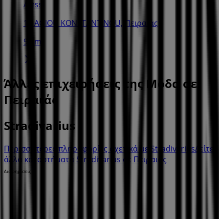
Alessi
13 AGIOU KONSTANTINOU, Πειραιάς
94 m
Άλλες επιχειρήσεις της Μόδα σε
Πειραιάς
Stradivarius
Περισσότερες πληροφορίες σχετικά με Stradivarius
Δείτε
άλλα καταστήματα Stradivarius σε Πειραιάς
Διαφημίσεις