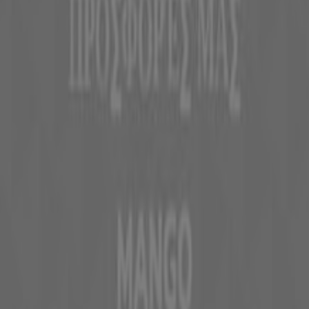
Kontakt aufnehmen
Αίτημα μάρκετινγκ και επιχειρηματικό αίτημα
Το κατάστημα εντοπίστηκε λανθασμένα στον
χάρτη
Εβδομαδιαία σχόλια διαφημίσεων
Τεχνικά προβλήματα και γενική ανατροφοδότηση
Ευρετήριο
εμπορικά σήματα
Τοπικές μάρκες
Εταιρίες
Κοντινά καταστήματα
Προϊόντα
Τοπικά προϊόντα
Πόλεις