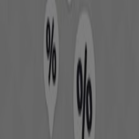
του καταστήματος στη διεύθυνση
Leof. Ir. Politechniou
49, westerly suburb athens
. Επίσης, θα έχετε πρόσβαση
στους τελευταίους καταλόγους της
Mango
, όπου
μπορείτε να ανακαλύψετε τις πιο πρόσφατες
προωθήσεις και να επωφεληθείτε από μεγάλες εκπτώσεις
σε προϊόντα
Μόδα
για τις αγορές σας στην
Πειραιάς
.
Μην χάσετε την ευκαιρία να επισκεφθείτε το κατάστημα
Mango
στη διεύθυνση
Leof. Ir. Politechniou 49,
westerly suburb athens
για μια πλήρη εμπειρία
αγορών. Σας προσκαλούμε να εξερευνήσετε τις
προσφορές που έχουμε για εσάς αυτόν τον
Αυγούστου
και να παραμείνετε ενημερωμένοι για τις καλύτερες
προσφορές της
Mango
στην
Πειραιάς
. Επισκεφτείτε μας
και ξεκινήστε να εξοικονομείτε σήμερα!
Περισσότερες πληροφορίες σχετικά με Mango
Δείτε άλλα
καταστήματα Mango σε Πειραιάς
Διαφημίσεις