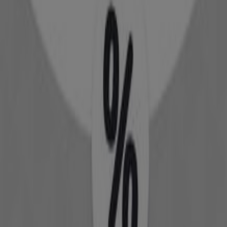
Ανοιξε
NIKE
125, karaiskou, Αθήνα
92 m
Ανοιξε
Alessi
13 AGIOU KONSTANTINOU, Πειραιάς
94 m