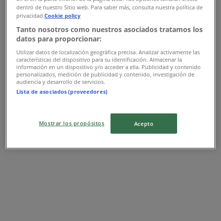
Προσφορές Mango
dentro de nuestro Sitio web. Para saber más, consulta nuestra política de
privacidad.
Cookie policy
Tanto nosotros como nuestros asociados tratamos los
Διαφημίσεις
datos para proporcionar:
Utilizar datos de localización geográfica precisa. Analizar activamente las
características del dispositivo para su identificación. Almacenar la
información en un dispositivo y/o acceder a ella. Publicidad y contenido
personalizados, medición de publicidad y contenido, investigación de
audiencia y desarrollo de servicios.
Lista de asociados (proveedores)
Mostrar los propósitos
Acepto
Κοντινά καταστήματα
Cosmote