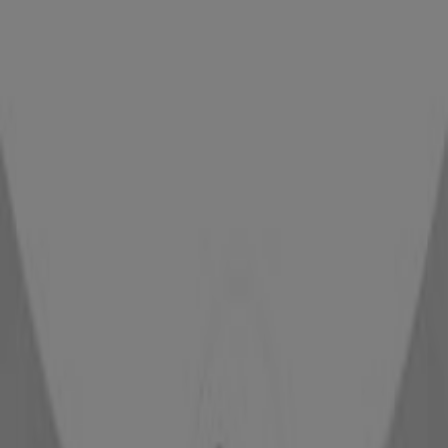
ΒΑΣ.ΓΕΩΡΓΙΟΥ Α28, Πειραιάς
6 m
Tezenis
ΗΡΩΩΝ ΠΟΛΥΤΕΧΝΕΙΟΥ 41, Πειραιάς
24 m
Leonard's
Αγ. Κωνσταντίνου 15, Πειραιάς
64 m