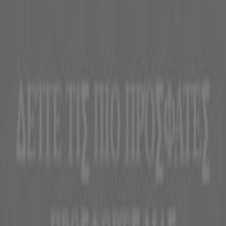
Η Tiendeo είναι μέρος της Shopfully, της τεχνολογικής
εταιρείας που επαναπροσδιορίζει τις τοπικές αγορές
παγκοσμίως.
Tiendeo
Τι ακριβώς κάνουμε
Επιχειρηματικές λύσεις
Νέα και μέσα ενημέρωσης
Εργαστείτε μαζί μας