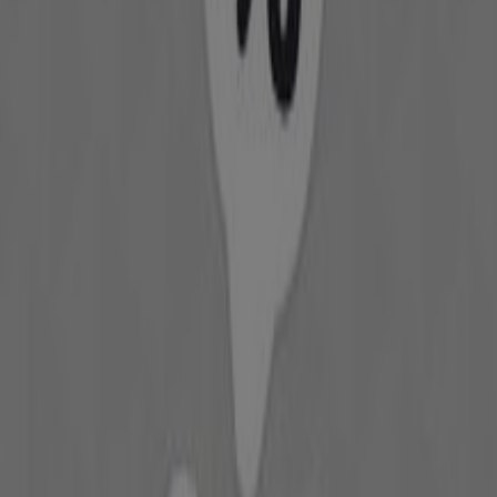
Άλλες επιχειρήσεις της Μόδα σε
Πειραιάς
Mango
Καλώς ήρθατε στο κατάστημα
Mango
στο Tiendeo, όπου
μπορείτε να ανακαλύψετε τις καλύτερες
προσφορές
,
προωθήσεις
και
καταλόγους
από αυτό το γνωστό
εμπορικό σήμα στον τομέα
Μόδα
. Το φυσικό μας
κατάστημα βρίσκεται στη διεύθυνση
Leof. Ir.
Politechniou 49, westerly suburb athens
,
Πειραιάς
,
και εκεί θα βρείτε μια μεγάλη γκάμα ποιοτικών
προϊόντων που θα σας βοηθήσουν να εξοικονομήσετε
χρήματα καθ' όλη τη διάρκεια του
Αυγούστου 2026
.
Στο Tiendeo σας προσφέρουμε όλες τις ενημερωμένες
πληροφορίες για την
Mango
, όπως τις ώρες λειτουργίας,
τις αποκλειστικές προσφορές και την ακριβή τοποθεσία