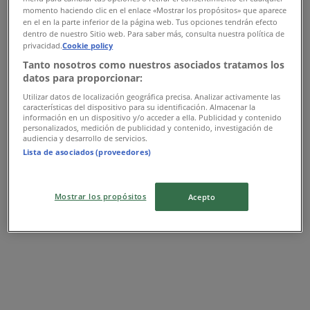
2.4 km
momento haciendo clic en el enlace «Mostrar los propósitos» que aparece
en el en la parte inferior de la página web. Tus opciones tendrán efecto
Εκλεισε
dentro de nuestro Sitio web. Para saber más, consulta nuestra política de
privacidad.
Cookie policy
Tanto nosotros como nuestros asociados tratamos los
datos para proporcionar:
Celestino
Utilizar datos de localización geográfica precisa. Analizar activamente las
características del dispositivo para su identificación. Almacenar la
información en un dispositivo y/o acceder a ella. Publicidad y contenido
Ερμού 30, Αθήνα
personalizados, medición de publicidad y contenido, investigación de
audiencia y desarrollo de servicios.
2.8 km
Lista de asociados (proveedores)
Εκλεισε
Mostrar los propósitos
Acepto
Celestino
Πειραιώς 180, Καλλιθέα
3.4 km