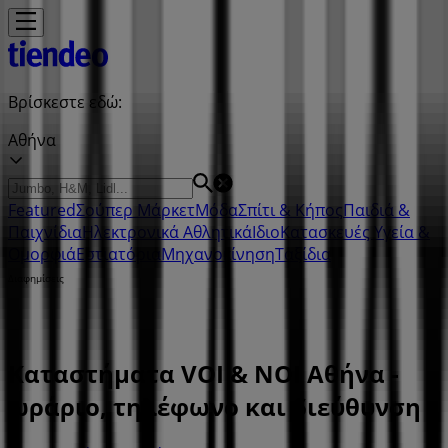
Βρίσκεστε εδώ:
Αθήνα
Featured
Σούπερ Μάρκετ
Μόδα
Σπίτι & Κήπος
Παιδιά &
Παιχνίδια
Ηλεκτρονικά
Αθλητικά
ΙδιοΚατασκευές
Υγεία &
Ομορφιά
Εστιατόρια
Μηχανοκίνηση
Ταξίδια
Διαφημίσεις
Καταστήματα VOI & NOI Αθήνα -
ωράριο, τηλέφωνο και διεύθυνση