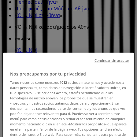
Tiendeo σε Αθήνα
»
Προσφορές από Μόδα σε Αθήνα
»
VOI & NOI σε Αθήνα
»
VOI & NOI καταστήματα σε Αθήνα
VOI & NOI
Continuar sin aceptar
ΖΗΝΩΝΟΣ 20, Αθήνα
695 m
Nos preocupamos por tu privacidad
Tanto nosotros como nuestros
1012
socios almacenamos y accedemos a
datos personales, como datos de navegación o identificadores únicos, en
tu dispositivo. Si seleccionas Acepto, estarás permitiendo que las
tecnologías de rastreo apoyen los propósitos que se muestran en
VOI & NOI
«nosotros y nuestros socios tratamos datos para proporcionar». Si se
deshabilitan los rastreadores, parte del contenido y los anuncios que ves
podrían dejar de ser relevantes para ti. Puedes volver a acceder a este
ΑΧΑΡΝΩΝ 108, Αθήνα
menú para cambiar tus opciones o retirar el consentimiento en cualquier
momento haciendo clic en el enlace «Mostrar los propósitos» que aparece
710 m
en el en la parte inferior de la página web. Tus opciones tendrán efecto
dentro de nuestro Sitio web. Para saber más, consulta nuestra política de