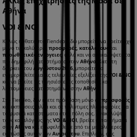
Άλλες επιχειρήσεις της Μόδα σε
Αθήνα
VOI & NOI
Καλώς ήρθατε στο Tiendeo! Εδώ μπορείτε να βρείτε όχι
μόνο τις καλύτερες
προσφορές
,
καταλόγους
και
προωθητικές ενέργειες
, αλλά και να ανακαλύψετε τα
πιο δημοφιλή καταστήματα στην
Αθήνα
. Κατά τη
διάρκεια του
Αυγούστου 2026
, μπορείτε να
ενημερωθείτε για τις τελευταίες εξελίξεις της
VOI & NOI
και να βρείτε τις πλησιέστερες τοποθεσίες και
λεπτομέρειες καταστημάτων στην
Αθήνα
.
Στο Tiendeo, δεν έχετε πρόσβαση μόνο σε
προσφορές
και εκπτώσεις, αλλά και σε πολύτιμες πληροφορίες για
τα φυσικά καταστήματα στην πόλη σας. Ανακαλύψτε
τους καταλόγους της
VOI & NOI
, βρείτε καταστήματα
στην
Αθήνα
και επωφεληθείτε από τις μεγαλύτερες
εκπτώσεις αυτόν τον
Αυγούστου
. Επιπλέον, σας