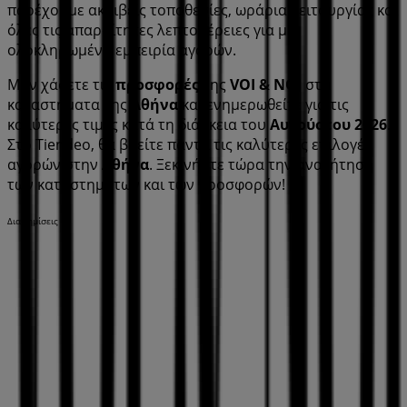
παρέχουμε ακριβείς τοποθεσίες, ωράρια λειτουργίας και
όλες τις απαραίτητες λεπτομέρειες για μια
ολοκληρωμένη εμπειρία αγορών.
Μην χάσετε τις
προσφορές
της
VOI & NOI
στα
καταστήματα της
Αθήνα
και ενημερωθείτε για τις
καλύτερες τιμές κατά τη διάρκεια του
Αυγούστου 2026
.
Στο Tiendeo, θα βρείτε πάντα τις καλύτερες επιλογές
αγορών στην
Αθήνα
. Ξεκινήστε τώρα την αναζήτηση
των καταστημάτων και των προσφορών!
Διαφημίσεις