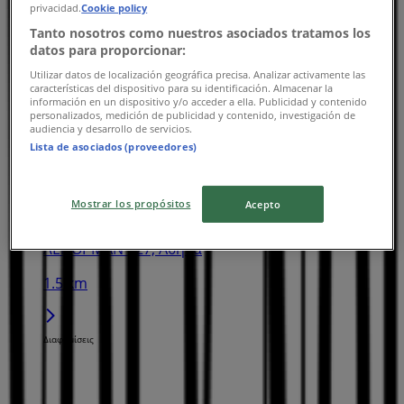
privacidad.
Cookie policy
Tanto nosotros como nuestros asociados tratamos los
datos para proporcionar:
VOI & NOI
Utilizar datos de localización geográfica precisa. Analizar activamente las
características del dispositivo para su identificación. Almacenar la
ΠΑΤΗΣΙΩΝ 164, Γαλάτσι
información en un dispositivo y/o acceder a ella. Publicidad y contenido
personalizados, medición de publicidad y contenido, investigación de
1.5 km
audiencia y desarrollo de servicios.
Lista de asociados (proveedores)
Mostrar los propósitos
Acepto
VOI & NOI
ΛΕΝΟΡΜΑΝ 127, Αθήνα
1.5 km
Διαφημίσεις