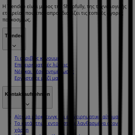
Η Tiendeo είναι μέρος της Shopfully, της τεχνολογικής
εταιρείας που επαναπροσδιορίζει τις τοπικές αγορές
παγκοσμίως.
Tiendeo
Τι ακριβώς κάνουμε
Επιχειρηματικές λύσεις
Νέα και μέσα ενημέρωσης
Εργαστείτε μαζί μας
Kontakt aufnehmen
Αίτημα μάρκετινγκ και επιχειρηματικό αίτημα
Το κατάστημα εντοπίστηκε λανθασμένα στον
χάρτη