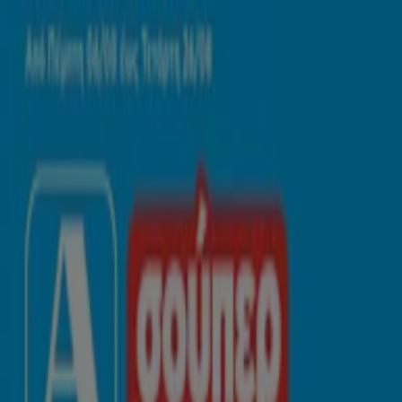
Βρίσκεστε εδώ:
Κορωπί
Featured
Σούπερ Μάρκετ
Μόδα
Σπίτι & Κήπος
Παιδιά &
Παιχνίδια
Ηλεκτρονικά
Αθλητικά
ΙδιοΚατασκευές
Υγεία &
Ομορφιά
Εστιατόρια
Μηχανοκίνηση
Ταξίδια
Διαφημίσεις
Κορυφαίοι κατάλογοι σε Κορωπί
Νέος