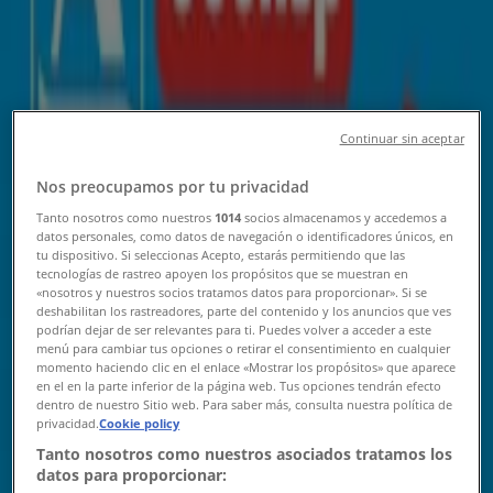
ΠΡΙΤΣΟΥΛΗΣ
Μεγάλη ποικιλία προσφορών
Continuar sin aceptar
Λήγει στις 11/8
Κορωπί
Nos preocupamos por tu privacidad
Tanto nosotros como nuestros
1014
socios almacenamos y accedemos a
ΠΡΙΤΣΟΥΛΗΣ
datos personales, como datos de navegación o identificadores únicos, en
tu dispositivo. Si seleccionas Acepto, estarás permitiendo que las
tecnologías de rastreo apoyen los propósitos que se muestran en
ΠΡΙΤΣΟΥΛΗΣ προσφορές
«nosotros y nuestros socios tratamos datos para proporcionar». Si se
deshabilitan los rastreadores, parte del contenido y los anuncios que ves
Λήγει στις 18/8
Κορωπί
podrían dejar de ser relevantes para ti. Puedes volver a acceder a este
menú para cambiar tus opciones o retirar el consentimiento en cualquier
Νέος
momento haciendo clic en el enlace «Mostrar los propósitos» que aparece
en el en la parte inferior de la página web. Tus opciones tendrán efecto
dentro de nuestro Sitio web. Para saber más, consulta nuestra política de
privacidad.
Cookie policy
Kotsovolos
Tanto nosotros como nuestros asociados tratamos los
datos para proporcionar:
Εκπτώσεις και προωθητικές ενέργειες