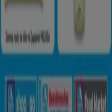
Ευρετήριο
εμπορικά σήματα
Τοπικές μάρκες
Εταιρίες
Κοντινά καταστήματα
Προϊόντα
Τοπικά προϊόντα
Πόλεις
Κατέβασε την εφαρμογή Tiendeo
Copyright © Tiendeo ® 2026 · Shopfully Marketing S.L.U. –