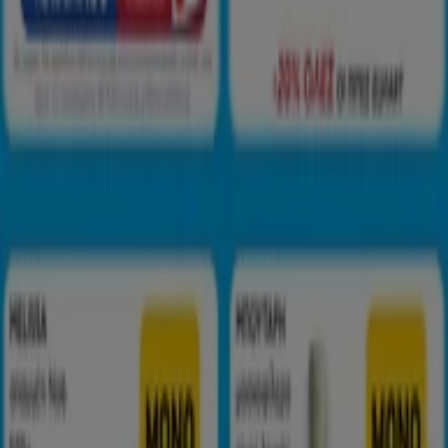
España
Italia
United Kingdom
México
Brasil
Colombia
Argentina
France
United States
Nederland
Deutschland
Perú
Chile
Portugal
Australia
Türkiye
Polska
Norge
Österreich
Sverige
Ecuador
Singapore
South Africa
Canada
Danmark
Suomi
日本
Ελλάδα
한국
Belgique
Schweiz
United Arab Emirates
România
Maroc
Ceská republika
Slovenská republika
Magyarország
България
Διαφημίσεις