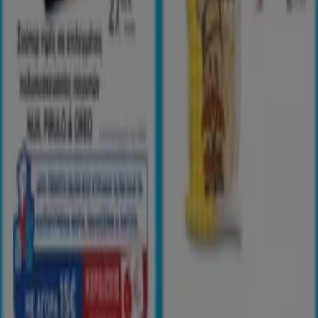
Προτεινόμενες προσφορές
antivirus
ήχος
λεκάνη
καλάθι
γραφείο
Bluetooth
βερνίκι
νυχιών
παντελόνι
είδη γραφείου
Tiendeo στην πόλη σας
Αθήνα
Θεσσαλονίκη
Ηράκλειο
Πάτρα
Λάρισα
Μαρούσι
Πειραιάς
Χανιά
Ρόδος
Ιωάννινα
Περιστέρι
Βόλος
Καστελόριζο
Γλυφάδα
Χαλκίδα
Καλλιθέα
Δείτε περισσότερες πόλεις
Tiendeo international