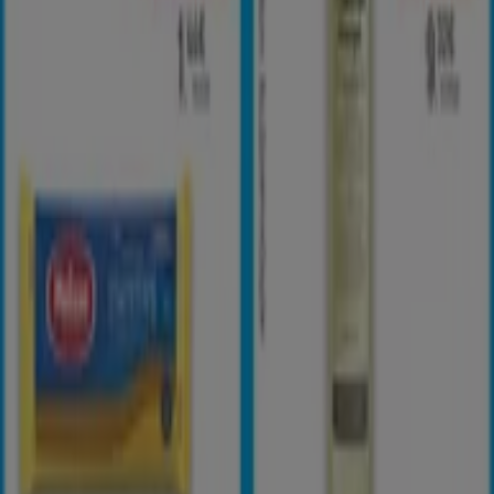
εταιρείας που επαναπροσδιορίζει τις τοπικές αγορές
παγκοσμίως.
Tiendeo
Τι ακριβώς κάνουμε
Επιχειρηματικές λύσεις
Νέα και μέσα ενημέρωσης
Εργαστείτε μαζί μας
Kontakt aufnehmen
Αίτημα μάρκετινγκ και επιχειρηματικό αίτημα
Το κατάστημα εντοπίστηκε λανθασμένα στον
χάρτη
Εβδομαδιαία σχόλια διαφημίσεων
Τεχνικά προβλήματα και γενική ανατροφοδότηση